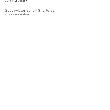
Luisa Gülker
Geschwister-Scholl-Straße 83
14471 Potsdam
Tel: 0174 /
951 21 78
Mail:
mail@aktive-kinder-
potsdam.de
Kontaktformular