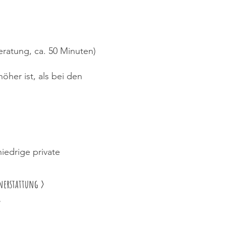
atung, ca. 50 Minuten)
öher ist, als bei den
niedrige private
nerstattung >