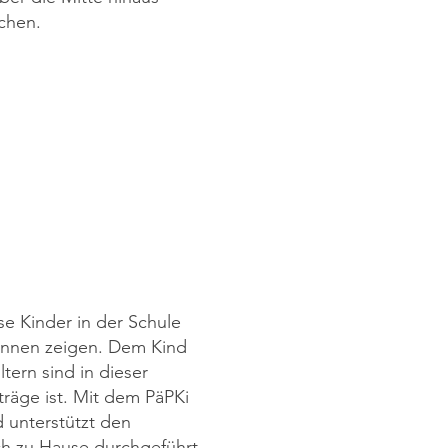
ichen.
e Kinder in der Schule
önnen zeigen. Dem Kind
tern sind in dieser
träge ist. Mit dem PäPKi
d unterstützt den
ch zu Hause durchgeführt