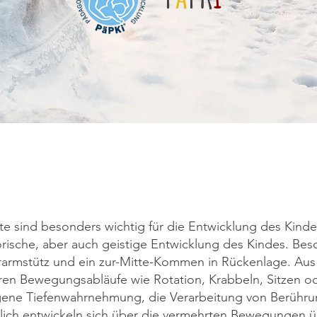
e sind besonders wichtig für die Entwicklung des Kindes
orische, aber auch geistige Entwicklung des Kindes. Bes
rarmstütz und ein zur-Mitte-Kommen in Rückenlage. Aus
eren Bewegungsabläufe wie Rotation, Krabbeln, Sitzen od
eigene Tiefenwahrnehmung, die Verarbeitung von Berühr
lich entwickeln sich über die vermehrten Bewegungen ü