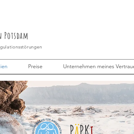
in Potsdam
egulationsstörungen
ien
Preise
Unternehmen meines Vertrau
P
ä
PK
i