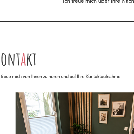
Ich freue mich über Ihre Nach
Kont
a
kt
h freue mich von Ihnen zu hören und auf Ihre Kontaktaufnahme