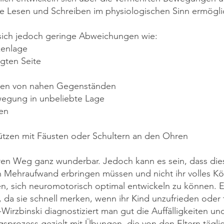
ere Lesen und Schreiben im physiologischen Sinn ermögl
sich jedoch geringe Abweichungen wie:
kenlage
gten Seite
ren von nahen Gegenständen
egung in unbeliebte Lage
en
ützen mit Fäusten oder Schultern an den
Ohren
en Weg ganz wunderbar. Jedoch kann es sein, dass dies
n Mehraufwand erbringen müssen und nicht ihr volles K
n, sich neuromotorisch optimal entwickeln zu können. El
da sie schnell merken, wenn ihr Kind unzufrieden oder 
Wirzbinski diagnostiziert man gut die Auffälligkeiten un
sprozess gezielt mit Übungen, die von den Eltern tägli