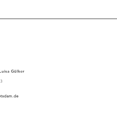
Luisa Gülker
83
otsdam.de